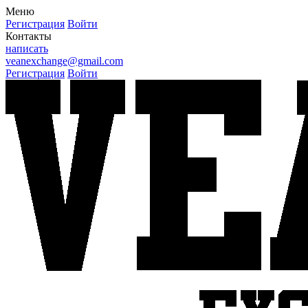
Меню
Регистрация
Войти
Контакты
написать
veanexchange@gmail.com
Регистрация
Войти