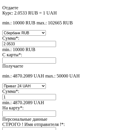
Отдаете
Курс:
2.0533 RUB = 1 UAH
min.: 10000 RUB
max.: 102665 RUB
Сумма
*
:
min.: 10000 RUB
С карты
*
:
Получаете
min.: 4870.2089 UAH
max.: 50000 UAH
Сумма
*
:
min.: 4870.2089 UAH
На карту
*
:
Персональные данные
СТРОГО ! Имя отправителя !
*
: